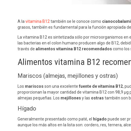
A la
vitamina B12
también se le conoce como
cianocobalam
grasos, también es fundamental para la función apropiada del
La vitamina B12 es sintetizada sólo por microorganismos en e
las bacterias en el colon humano producen algo de B12, debid
través de
alimentos vitamina B12 recomendados
como los 
Alimentos vitamina B12 recome
Mariscos (almejas, mejillones y ostras)
Los
mariscos
son una excelente
fuente de vitamina B12
, pu
proporcionan la mayor cantidad de vitamina B12 con 98,9 μg p
almejas pequeñas. Los
mejillones
y las
ostras
también son b
Hígado
Generalmente presentado como paté, el
hígado
puede ser pre
aunque los más altos en la lista son: cordero, res, ternera, 