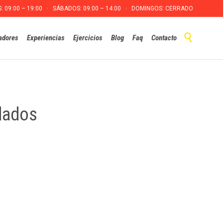
S: 09:00 – 19:00 · SÁBADOS: 09:00 – 14:00 · DOMINGOS: CERRADO
Skip

adores
Experiencias
Ejercicios
Blog
Faq
Contacto
to
content
dados