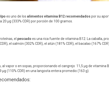
ulpo
es uno de los
alimentos vitamina B12 recomendados
por su apor
ona 20 μg (333% CDR) por porción de 100 gramos.
roteínas, el
pescado
es una rica fuente de vitamina B12. La caballa, pr
DR), el salmón (302% CDR), el atún (181% CDR), el bacalao (167% CDR),
 al vapor o en sopas, proporcionando el cangrejo 11,5 μg de vitamina 
59 μg (110% CDR) en una langosta entera promedio (163 g).
 recomendados: