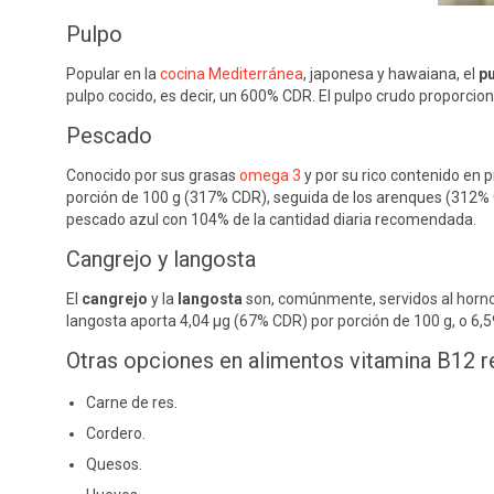
Pulpo
Popular en la
cocina Mediterránea
, japonesa y hawaiana, el
p
pulpo cocido, es decir, un 600% CDR. El pulpo crudo proporci
Pescado
Conocido por sus grasas
omega 3
y por su rico contenido en p
porción de 100 g (317% CDR), seguida de los arenques (312% C
pescado azul con 104% de la cantidad diaria recomendada.
Cangrejo y langosta
El
cangrejo
y la
langosta
son, comúnmente, servidos al horno,
langosta aporta 4,04 μg (67% CDR) por porción de 100 g, o 6,
Otras opciones en alimentos vitamina B12
Carne de res.
Cordero.
Quesos.