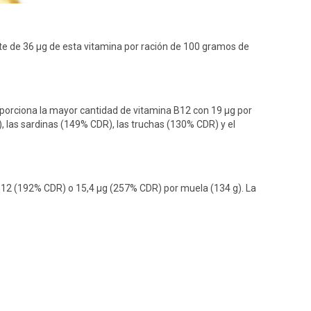
te de 36 μg de esta vitamina por ración de 100 gramos de
oporciona la mayor cantidad de vitamina B12 con 19 μg por
 las sardinas (149% CDR), las truchas (130% CDR) y el
B12 (192% CDR) o 15,4 μg (257% CDR) por muela (134 g). La