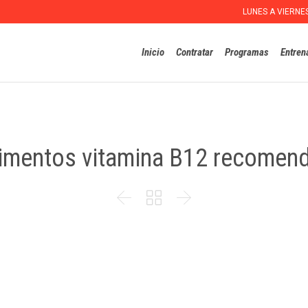
LUNES A VIERNE
Inicio
Contratar
Programas
Entren
limentos vitamina B12 recomen


