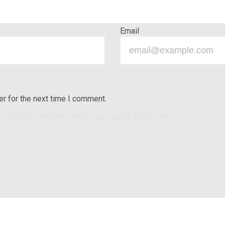
Email
r for the next time I comment.
ls, rar, zip, mp4, m4v, mov, wmv, avi, mpg, ogv, 3gp, 3g2, flv, webm
, maximum file size