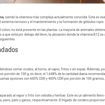
ina
, siendo la vitamina más compleja actualmente conocida. Esta es es
 sistema nervioso y el mantenimiento y la formación de glóbulos rojos.
l colon, no está presente en las plantas. La mayoría de animales obtie
o a que está por debajo del íleon, la ubicación donde la vitamina B12 s
siguientes.
ndados
diéndose comer crudos, al horno, al vapor, fritos o en sopas. Además, po
or porción de 100 g, es decir, el 1,648% de la cantidad diaria recomend
uenas opciones con 600% CDR y 400% CDR por porción de 100 gramos,
parado al vapor o frito con cebolla y hierbas. Este es un alimento lleno
alces, pavo, pato y ganso, respectivamente. El hígado de cordero proporc