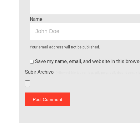
Name
Your email address will not be published.
Save my name, email, and website in this browse
Subir Archivo
(Allowed file types:
jpg, gif, png, pdf, doc, docx, x