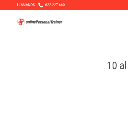

LLÁMANOS:
622 227 660
10 a