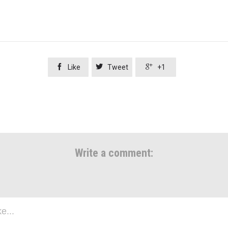



Like
Tweet
+1
Write a comment: