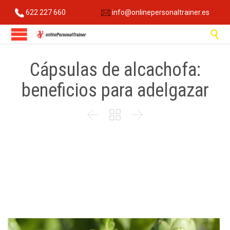
622 227 660
info@onlinepersonaltrainer.es

Cápsulas de alcachofa:
beneficios para adelgazar


