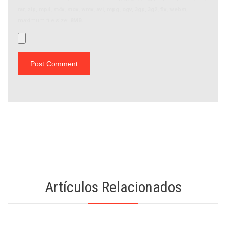
rar, zip, mp4, m4v, mov, wmv, avi, mpg, ogv, 3gp, 3g2, flv, webm
,
maximum file size:
8MB.
Artículos Relacionados